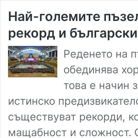
Най-големите пъзел
рекорд и българск
Реденето на п
обединява хор
това е начин 
истинско предизвикателс
съществуват рекорди, ко
мащабност и сложност. 