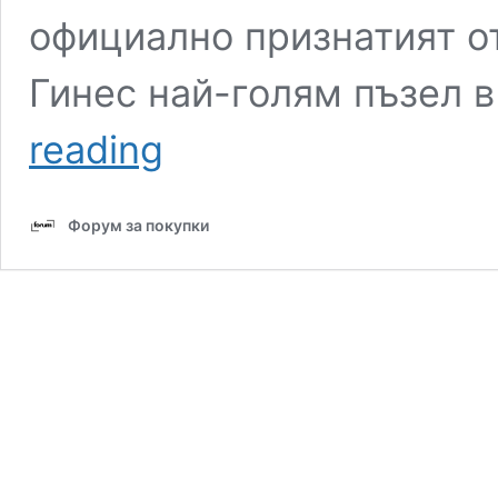
официално признатият от
Гинес най-голям пъзел в
Най-
reading
големите
пъзели
в
Форум за покупки
света:
Гинес
рекорд
и
български
постижения